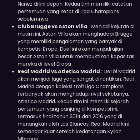
Nunez di lini depan. Kedua tim memiliki catatan
pertemuan yang ketat di Liga Champions
sebelumnya
Club Brugge vs Aston Villa
: Menjadi kejutan di
musim ini, Aston Villa akan menghadapi Brugge
yang memiliki pengalaman yang banyak di
kompetisi Eropa. Duel ini akan menjadi ujian
besar Aston Villa untuk membuktikan kapasitas
mereka di level Eropa
Real Madrid vs Atletico Madrid
: Derbi Madrid
akan menjadi laga yang sangat dinantikan. Real
Madrid dengan koleksi trofi Liga Champions
terbanyak akan menghadapi rival sekotanya,
Atletico Madrid. Kedua tim ini memiliki sejarah
pertemuan yang panjang di kompetisi ini,
termasuk final tahun 2014 dan 2016 yang di
menangkan oleh Los Blancos. Real Madrid kini
semangat kuat setelah kedatangan Kylian
Mbappe