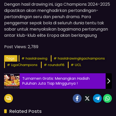
Dengan hasil drawing ini, Liga Champions 2024-2025
dipastikan akan menghadirkan pertandingan-
pertandingan seru dan penuh drama. Para
penggemar sepak bola di seluruh dunia tentu tak
sabar untuk menyaksikan bagaimana pertarungan
antar klub-klub elite Eropa akan berlangsung
Post Views:
2,789
Tags:
hasildrawing
hasildrawingligachampions
LigaChampions
roundof16
UCL
Turnamen Gratis: Menangkan Hadiah
Puluhan Juta Tiap Minggunya !
Related Posts