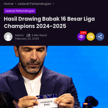
Home
Jadwal Pertandingan
Jadwal Pertandingan
Hasil Drawing Babak 16 Besar Liga
Champions 2024-2025
2789
Admin
3 Min Read
February 22, 2025