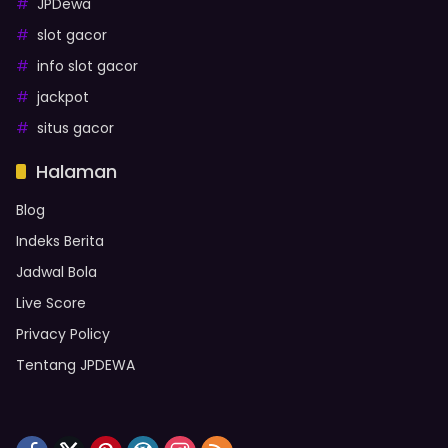
JPDewa
slot gacor
info slot gacor
jackpot
situs gacor
Halaman
Blog
Indeks Berita
Jadwal Bola
Live Score
Privacy Policy
Tentang JPDEWA