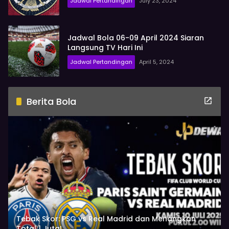
Jadwal Pertandingan
July 23, 2024
Jadwal Bola 06-09 April 2024 Siaran
Langsung TV Hari Ini
Jadwal Pertandingan
April 5, 2024
Berita Bola
Tebak Skor: PSG vs Real Madrid dan Menangkan
Total 1 Juta!