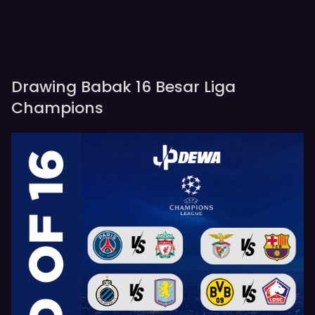
Drawing Babak 16 Besar Liga
Champions