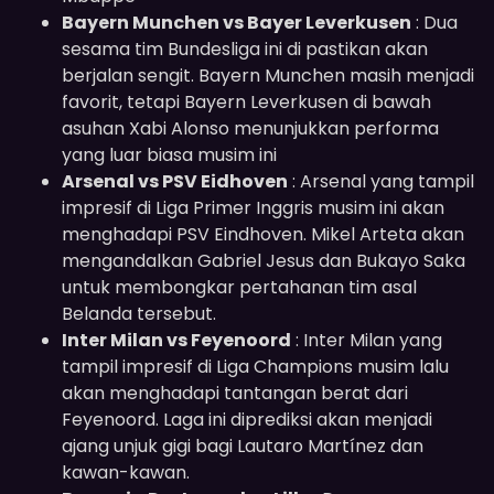
Bayern Munchen vs Bayer Leverkusen
: Dua
sesama tim Bundesliga ini di pastikan akan
berjalan sengit. Bayern Munchen masih menjadi
favorit, tetapi Bayern Leverkusen di bawah
asuhan Xabi Alonso menunjukkan performa
yang luar biasa musim ini
Arsenal vs PSV Eidhoven
: Arsenal yang tampil
impresif di Liga Primer Inggris musim ini akan
menghadapi PSV Eindhoven. Mikel Arteta akan
mengandalkan Gabriel Jesus dan Bukayo Saka
untuk membongkar pertahanan tim asal
Belanda tersebut.
Inter Milan vs Feyenoord
: Inter Milan yang
tampil impresif di Liga Champions musim lalu
akan menghadapi tantangan berat dari
Feyenoord. Laga ini diprediksi akan menjadi
ajang unjuk gigi bagi Lautaro Martínez dan
kawan-kawan.