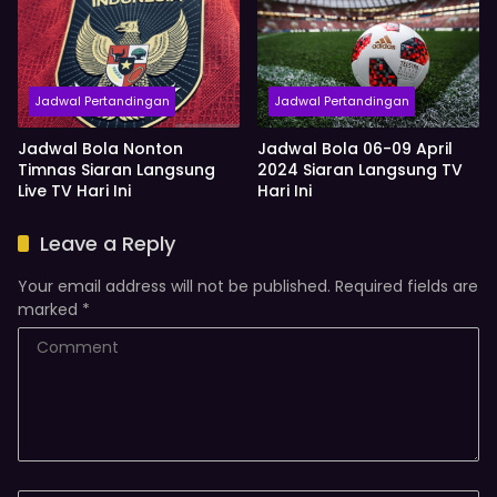
Jadwal Pertandingan
Jadwal Pertandingan
Jadwal Bola Nonton
Jadwal Bola 06-09 April
Timnas Siaran Langsung
2024 Siaran Langsung TV
Live TV Hari Ini
Hari Ini
Leave a Reply
Your email address will not be published.
Required fields are
marked
*