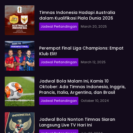
Timnas Indonesia Hadapi Australia
dalam Kualifikasi Piala Dunia 2026
Jadwal Pertandingan
March 20, 2025
Perempat Final Liga Champions: Empat
Klub Elit!
Jadwal Pertandingan
March 12, 2025
Jadwal Bola Malam Ini, Kamis 10
Oktober: Ada Timnas Indonesia, Inggris,
Prancis, Italia, Argentina, dan Brasil
Jadwal Pertandingan
October 10, 2024
Jadwal Bola Nonton Timnas Siaran
Langsung Live TV Hari Ini