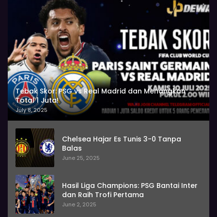
Tebak Skor: PSG vs Real Madrid dan Menangkan
Total 1 Juta!
July 8, 2025
Chelsea Hajar Es Tunis 3-0 Tanpa
Balas
June 25, 2025
Hasil Liga Champions: PSG Bantai Inter
dan Raih Trofi Pertama
June 2, 2025