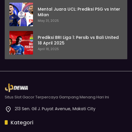
Mental Juara UCL: Prediksi PSG vs Inter
Milan
May 31, 2025
Prediksi BRI Liga 1: Persib vs Bali United
18 April 2025
April 18, 2025
Situs Slot Gacor Terpercaya Gampang Menang Hari Ini
213 Sen. Gil J. Puyat Avenue, Makati City
Kategori