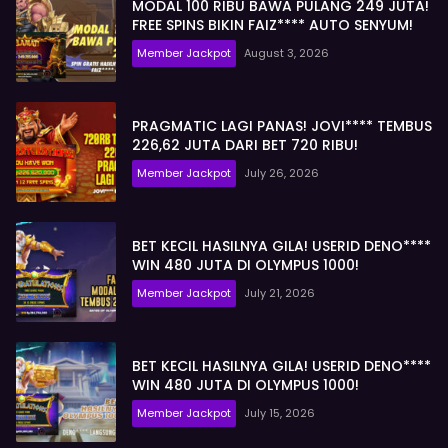
MODAL 100 RIBU BAWA PULANG 249 JUTA!
FREE SPINS BIKIN FAIZ**** AUTO SENYUM!
Member Jackpot
August 3, 2026
PRAGMATIC LAGI PANAS! JOVI**** TEMBUS
226,62 JUTA DARI BET 720 RIBU!
Member Jackpot
July 26, 2026
BET KECIL HASILNYA GILA! USERID DENO****
WIN 480 JUTA DI OLYMPUS 1000!
Member Jackpot
July 21, 2026
BET KECIL HASILNYA GILA! USERID DENO****
WIN 480 JUTA DI OLYMPUS 1000!
Member Jackpot
July 15, 2026