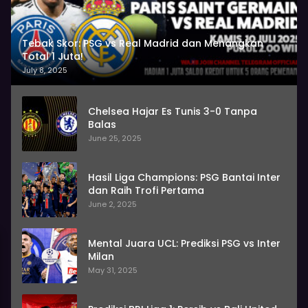
Tebak Skor: PSG vs Real Madrid dan Menangkan
Total 1 Juta!
July 8, 2025
Chelsea Hajar Es Tunis 3-0 Tanpa
Balas
June 25, 2025
Hasil Liga Champions: PSG Bantai Inter
dan Raih Trofi Pertama
June 2, 2025
Mental Juara UCL: Prediksi PSG vs Inter
Milan
May 31, 2025