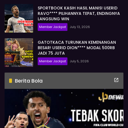
SPORTBOOK KASIH HASIL MANIS! USERID
RAVO**** PILIHANNYA TEPAT, ENDINGNYA
LANGSUNG WIN
Member Jackpot
July 13, 2026
GATOTKACA TURUNKAN KEMENANGAN
BESAR! USERID DION**** MODAL 500RB
JADI 75 JUTA
Member Jackpot
July 5, 2026
Berita Bola