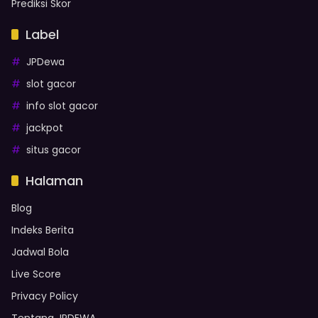
Prediksi Skor
Label
JPDewa
slot gacor
info slot gacor
jackpot
situs gacor
Halaman
Blog
Indeks Berita
Jadwal Bola
Live Score
Privacy Policy