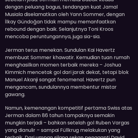
dengan peluang bagus, tendangan kuat Jamal
Musiala diselamatkan oleh Yann Sommer, dengan
İlkay Gündoğan tidak mampu memanfaatkan
rebound dengan baik. Selanjutnya Toni Kroos
mencoba peruntungannya, juga sia-sia.
Jerman terus menekan. Sundulan Kai Havertz
membuat Sommer khawatir. Kemudian tuan rumah
menghasilkan momen terbaik mereka – Joshua
Kimmich mencetak gol dari jarak dekat, tetapi blok
Manuel Akanji sangat fenomenal. Havertz pun
mengancam, sundulannya membentur mistar
gawang.
Namun, kemenangan kompetitif pertama Swiss atas
Jerman dalam 86 tahun tampaknya semakin
mungkin terjadi – bahkan setelah gol Ruben Vargas
yang dianulir – sampai Füllkrug melakukan yang
terbaik. Dari umpan silang rekan pengganti David