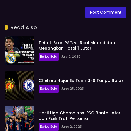
Read Also
Tebak Skor: PSG vs Real Madrid dan
Menangkan Total 1 Juta!
Berita Bola
July 8, 2025
Chelsea Hajar Es Tunis 3-0 Tanpa Balas
Berita Bola
June 25, 2025
Hasil Liga Champions: PSG Bantai Inter
dan Raih Trofi Pertama
Berita Bola
June 2, 2025