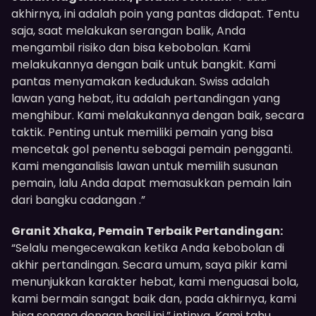
akhirnya, ini adalah poin yang pantas didapat. Tentu
saja, saat melakukan serangan balik, Anda
mengambil risiko dan bisa kebobolan. Kami
melakukannya dengan baik untuk bangkit. Kami
pantas menyamakan kedudukan. Swiss adalah
lawan yang hebat, itu adalah pertandingan yang
menghibur. Kami melakukannya dengan baik, secara
taktik. Penting untuk memiliki pemain yang bisa
mencetak gol penentu sebagai pemain pengganti.
Kami menganalisis lawan untuk memilih susunan
pemain, lalu Anda dapat memasukkan pemain lain
dari bangku cadangan .”
Granit Xhaka, Pemain Terbaik Pertandingan:
“Selalu mengecewakan ketika Anda kebobolan di
akhir pertandingan. Secara umum, saya pikir kami
menunjukkan karakter hebat, kami menguasai bola,
kami bermain sangat baik dan, pada akhirnya, kami
bisa senang dengan hasil ini.” intinya. Kami tahu