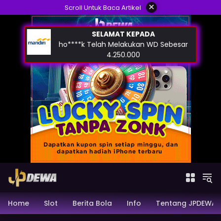
Skip
×
Scroll Untuk Baca Artikel
to
content
SELAMAT KEPADA
ho****k Telah Melakukan WD Sebesar
4.250.000
Home
Slot
Berita Bola
Info
Tentang JPDEWA