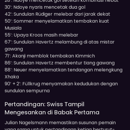
28′: Ndoye mencetak gol setelah kombinasi hebat
30′: Ndoye nyaris mencetak dua gol
42′: Sundulan Rüdiger melebar dari jarak dekat
50′: Sommer menyelamatkan tembakan kuat
Musiala
55′: Upaya Kroos masih melebar
67′: Sundulan Havertz melambung di atas mistar
gawang
71′: Akanji memblok tembakan Kimmich
86′: Sundulan Havertz membentur tiang gawang
88′: Neuer menyelamatkan tendangan melengkung
Xhaka
90′ + 2′: Füllkrug menyamakan kedudukan dengan
sundulan sempurna
Pertandingan: Swiss Tampil
Mengesankan di Babak Pertama
Julian Nagelsmann memastikan susunan pemain
yang sama untuk pertandingan ketiga berturut-