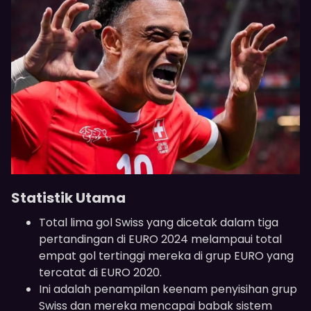
Statistik Utama
Total lima gol Swiss yang dicetak dalam tiga
pertandingan di EURO 2024 melampaui total
empat gol tertinggi mereka di grup EURO yang
tercatat di EURO 2020.
Ini adalah penampilan keenam penyisihan grup
Swiss dan mereka mencapai babak sistem