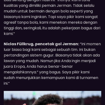
kualitas yang dimiliki pemain Jerman. Tidak selalu
mudah untuk bermain dengan bola seperti yang
biasanya kami inginkan. Tapi saya pikir kami sangat
agresif tanpa bola, kami menekan mereka dengan
tinggi dan, seringkali, itu adalah pekerjaan bagus dari
kami.”
Niclas Füllkrug, pencetak gol Jerman:
“Ini momen
luar biasa bagi kami sebagai sebuah tim. Ini bukan
pertandingan sistem gugur. Biasanya tidak akan ada
lawan yang mudah. ​​Namun jika Anda ingin menjadi
juara Eropa, Anda harus benar-benar
mengalahkannya.” yang bagus. Saya pikir kami
sudah menunjukkan kemampuan kami di turnamen
ini.”