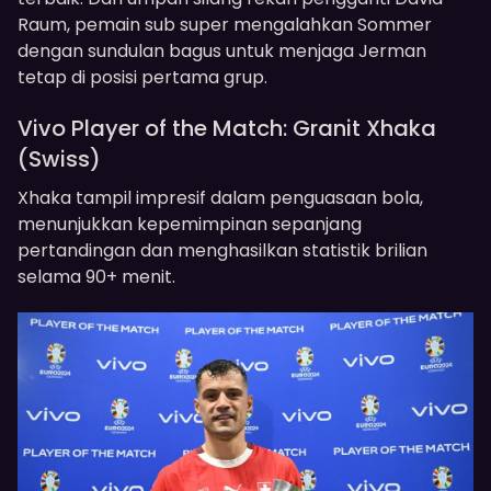
Raum, pemain sub super mengalahkan Sommer
dengan sundulan bagus untuk menjaga Jerman
tetap di posisi pertama grup.
Vivo Player of the Match: Granit Xhaka
(Swiss)
Xhaka tampil impresif dalam penguasaan bola,
menunjukkan kepemimpinan sepanjang
pertandingan dan menghasilkan statistik brilian
selama 90+ menit.