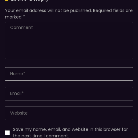
Your email address will not be published.
Required fields are
marked
*
Save my name, email, and website in this browser for
the next time I comment.