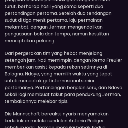
turut, berharap hasil yang sama seperti dua
pertandingan pertama. Setelah dua tendangan
sudut di tiga menit pertama, laju permainan
melambat, dengan Jerman mengendalikan
penguasaan bola dan tempo, namun kesulitan
menciptakan peluang.
Dari pergerakan tim yang hebat menjelang
setengah jam, Nati memimpin, dengan Remo Freuler
memberikan assist kepada rekan setimnya di
Bologna, Ndoye, yang memilih waktu yang tepat
untuk mencetak gol internasional senior
pertamanya. Pertandingan berjalan seru, dan Ndoye
sekali lagi membuat takut para pendukung Jerman,
tembakannya melebar tipis.
Die Mannschaft bereaksi, nyaris menyamakan
kedudukan melalui sundulan Antonio Rüdiger
sebelum jeda. Jerman memulai babak kedua