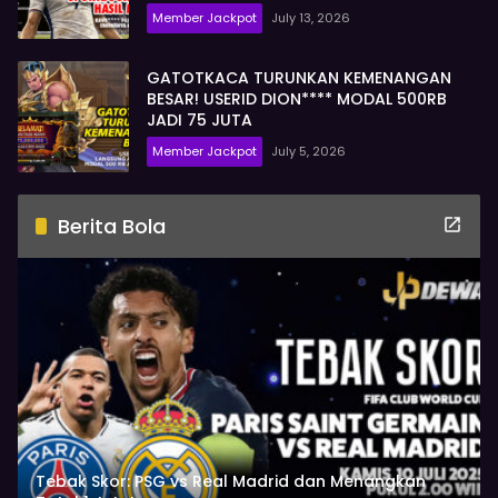
Member Jackpot
July 13, 2026
GATOTKACA TURUNKAN KEMENANGAN
BESAR! USERID DION**** MODAL 500RB
JADI 75 JUTA
Member Jackpot
July 5, 2026
Berita Bola
Tebak Skor: PSG vs Real Madrid dan Menangkan