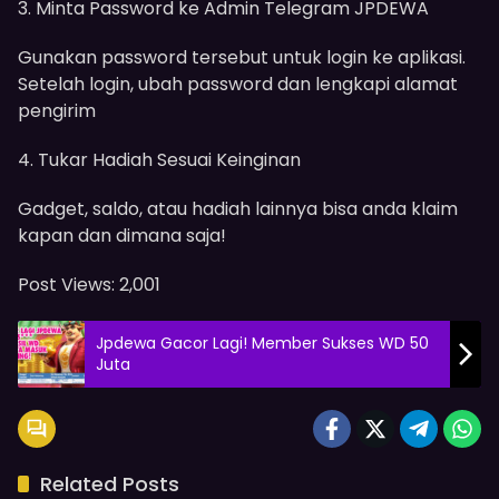
3. Minta Password ke Admin Telegram JPDEWA
Gunakan password tersebut untuk login ke aplikasi.
Setelah login, ubah password dan lengkapi alamat
pengirim
4. Tukar Hadiah Sesuai Keinginan
Gadget, saldo, atau hadiah lainnya bisa anda klaim
kapan dan dimana saja!
Post Views:
2,001
Jpdewa Gacor Lagi! Member Sukses WD 50
Juta
Related Posts