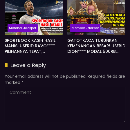
Member Jackpot
Member Jackpot
SPORTBOOK KASIH HASIL
GATOTKACA TURUNKAN
MANIS! USERID RAVO****
KEMENANGAN BESAR! USERID
PILIHANNYA TEPAT,
DION**** MODAL 500RB
ENDINGNYA LANGSUNG WIN
JADI 75 JUTA
Leave a Reply
Your email address will not be published.
Required fields are
marked
*