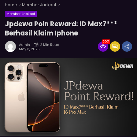
Home
Member Jackpot
Member Jackpot
Jpdewa Poin Reward: ID Max7***
Berhasil Klaim Iphone
2001
Admin
2 Min Read
May 8, 2025