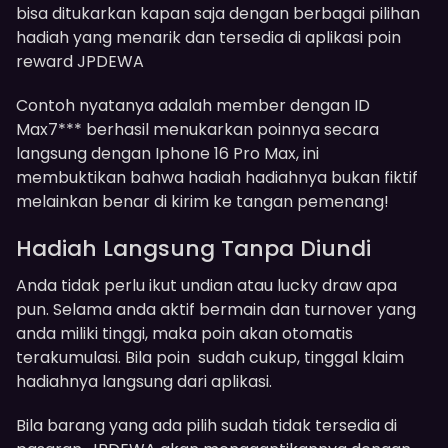
bisa ditukarkan kapan saja dengan berbagai pilihan
hadiah yang menarik dan tersedia di aplikasi poin
reward JPDEWA
Contoh nyatanya adalah member dengan ID
Max7*** berhasil menukarkan poinnya secara
langsung dengan Iphone 16 Pro Max, ini
membuktikan bahwa hadiah hadiahnya bukan fiktif
melainkan benar di kirim ke tangan pemenang!
Hadiah Langsung Tanpa Diundi
Anda tidak perlu ikut undian atau lucky draw apa
pun. Selama anda aktif bermain dan turnover yang
anda miliki tinggi, maka poin akan otomatis
terakumulasi. Bila poin sudah cukup, tinggal klaim
hadiahnya langsung dari aplikasi.
Bila barang yang ada pilih sudah tidak tersedia di