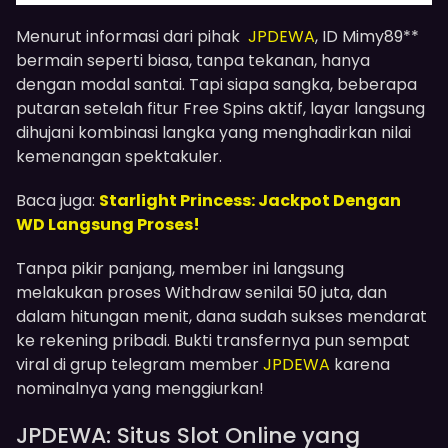
Menurut informasi dari pihak
JPDEWA
, ID Mimy89**
bermain seperti biasa, tanpa tekanan, hanya
dengan modal santai. Tapi siapa sangka, beberapa
putaran setelah fitur Free Spins aktif, layar langsung
dihujani kombinasi langka yang menghadirkan nilai
kemenangan spektakuler.
Baca juga:
Starlight Princess: Jackpot Dengan
WD Langsung Proses!
Tanpa pikir panjang, member ini langsung
melakukan proses Withdraw senilai 50 juta, dan
dalam hitungan menit, dana sudah sukses mendarat
ke rekening pribadi. Bukti transfernya pun sempat
viral di grup telegram member
JPDEWA
karena
nominalnya yang menggiurkan!
JPDEWA: Situs Slot Online yang