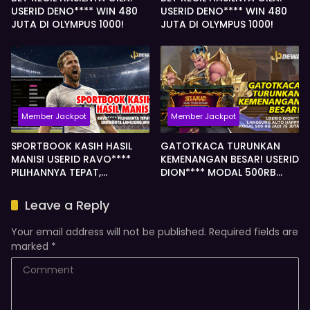
USERID DENO**** WIN 480
USERID DENO**** WIN 480
JUTA DI OLYMPUS 1000!
JUTA DI OLYMPUS 1000!
Member Jackpot
Member Jackpot
SPORTBOOK KASIH HASIL
GATOTKACA TURUNKAN
MANIS! USERID RAVO****
KEMENANGAN BESAR! USERID
PILIHANNYA TEPAT,
DION**** MODAL 500RB
ENDINGNYA LANGSUNG WIN
JADI 75 JUTA
Leave a Reply
Your email address will not be published.
Required fields are
marked
*