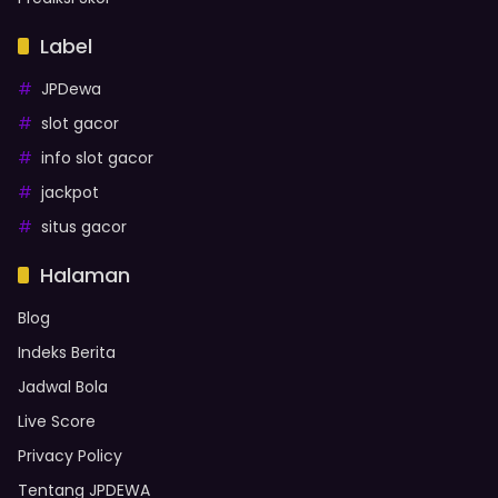
Label
JPDewa
slot gacor
info slot gacor
jackpot
situs gacor
Halaman
Blog
Indeks Berita
Jadwal Bola
Live Score
Privacy Policy
Tentang JPDEWA