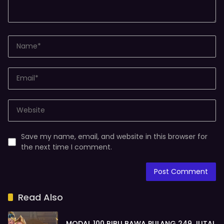
Save my name, email, and website in this browser for
the next time I comment.
Read Also
MODAL 100 RIBU BAWA PULANG 249 JUTA!