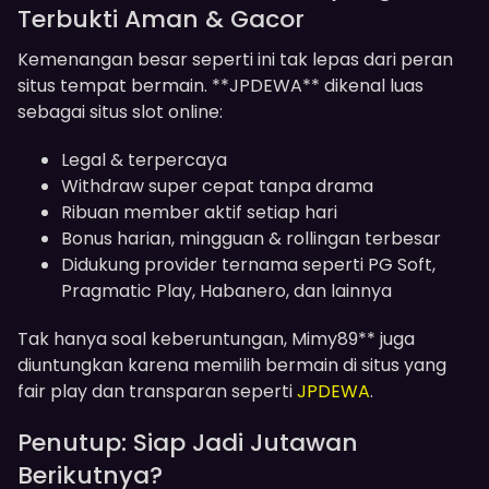
Terbukti Aman & Gacor
Kemenangan besar seperti ini tak lepas dari peran
situs tempat bermain. **JPDEWA** dikenal luas
sebagai situs slot online:
Legal & terpercaya
Withdraw super cepat tanpa drama
Ribuan member aktif setiap hari
Bonus harian, mingguan & rollingan terbesar
Didukung provider ternama seperti PG Soft,
Pragmatic Play, Habanero, dan lainnya
Tak hanya soal keberuntungan, Mimy89** juga
diuntungkan karena memilih bermain di situs yang
fair play dan transparan seperti
JPDEWA
.
Penutup: Siap Jadi Jutawan
Berikutnya?