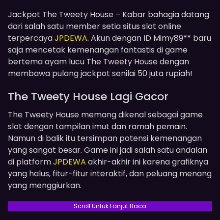
Jackpot The Tweety House – Kabar bahagia datang
dari salah satu member setia situs slot online
terpercaya
JPDEWA
. Akun dengan ID Mimy89** baru
saja mencetak kemenangan fantastis di game
bertema ayam lucu The Tweety House dengan
membawa pulang jackpot senilai 50 juta rupiah!
The Tweety House Lagi Gacor
The Tweety House memang dikenal sebagai game
slot dengan tampilan imut dan ramah pemain.
Namun di balik itu tersimpan potensi kemenangan
yang sangat besar. Game ini jadi salah satu andalan
di platform
JPDEWA
akhir-akhir ini karena grafiknya
yang halus, fitur-fitur interaktif, dan peluang menang
yang menggiurkan.
Scroll Untuk Lanjut Baca