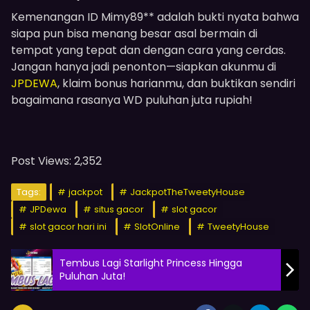
Kemenangan ID Mimy89** adalah bukti nyata bahwa
siapa pun bisa menang besar asal bermain di
tempat yang tepat dan dengan cara yang cerdas.
Jangan hanya jadi penonton—siapkan akunmu di
JPDEWA
, klaim bonus harianmu, dan buktikan sendiri
bagaimana rasanya WD puluhan juta rupiah!
Post Views:
2,352
Tags:
jackpot
JackpotTheTweetyHouse
JPDewa
situs gacor
slot gacor
slot gacor hari ini
SlotOnline
TweetyHouse
Tembus Lagi Starlight Princess Hingga
Puluhan Juta!