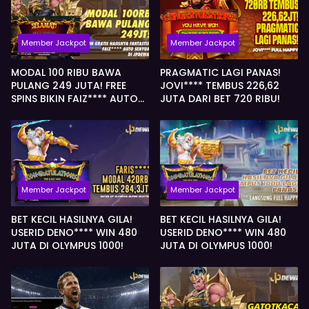
Member Jackpot
Member Jackpot
MODAL 100 RIBU BAWA
PRAGMATIC LAGI PANAS!
PULANG 249 JUTA! FREE
JOVI**** TEMBUS 226,62
SPINS BIKIN FAIZ**** AUTO
JUTA DARI BET 720 RIBU!
SENYUM!
Member Jackpot
Member Jackpot
BET KECIL HASILNYA GILA!
BET KECIL HASILNYA GILA!
USERID DENO**** WIN 480
USERID DENO**** WIN 480
JUTA DI OLYMPUS 1000!
JUTA DI OLYMPUS 1000!