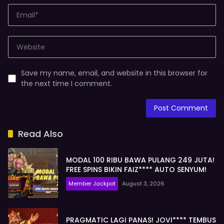
Save my name, email, and website in this browser for
the next time I comment.
Read Also
MODAL 100 RIBU BAWA PULANG 249 JUTA!
FREE SPINS BIKIN FAIZ**** AUTO SENYUM!
Member Jackpot
August 3, 2026
PRAGMATIC LAGI PANAS! JOVI**** TEMBUS