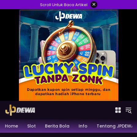
Skip
×
Scroll Untuk Baca Artikel
to
content
Home
Slot
Berita Bola
Info
Tentang JPDEWA