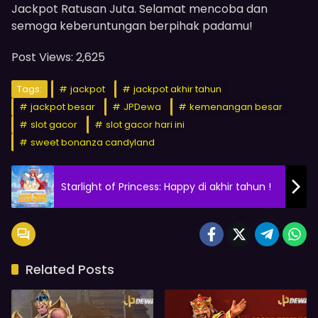
Jackpot Ratusan Juta. Selamat mencoba dan
semoga keberuntungan berpihak padamu!
Post Views:
2,625
Tags:
jackpot
jackpot akhir tahun
jackpot besar
JPDewa
kemenangan besar
slot gacor
slot gacor hari ini
sweet bonanza candyland
Starlight of Princess: Happy di akhir tahun !
Related Posts