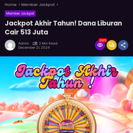
Home
Member Jackpot
Member Jackpot
Jackpot Akhir Tahun! Dana Liburan
Cair 513 Juta
2625
Admin
2 Min Read
December 21, 2024