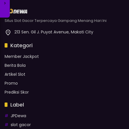
Situs Slot Gacor Terpercaya Gampang Menang Hari Ini
213 Sen. Gil J. Puyat Avenue, Makati City
Kategori
Member Jackpot
Berita Bola
Artikel Slot
Promo
Prediksi Skor
Label
JPDewa
slot gacor