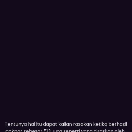
Tentunya hal itu dapat kalian rasakan ketika berhasil
jackpot sebesar 513 Juta seperti yang diraskan oleh