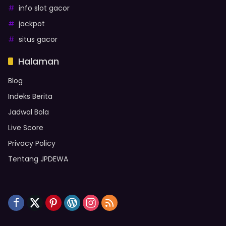
info slot gacor
jackpot
situs gacor
Halaman
Blog
Indeks Berita
Jadwal Bola
Live Score
Privacy Policy
Tentang JPDEWA