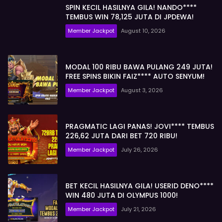
SPIN KECIL HASILNYA GILA! NANDO****
TEMBUS WIN 78,125 JUTA DI JPDEWA!
Member Jackpot
August 10, 2026
MODAL 100 RIBU BAWA PULANG 249 JUTA!
FREE SPINS BIKIN FAIZ**** AUTO SENYUM!
Member Jackpot
August 3, 2026
PRAGMATIC LAGI PANAS! JOVI**** TEMBUS
226,62 JUTA DARI BET 720 RIBU!
Member Jackpot
July 26, 2026
BET KECIL HASILNYA GILA! USERID DENO****
WIN 480 JUTA DI OLYMPUS 1000!
Member Jackpot
July 21, 2026