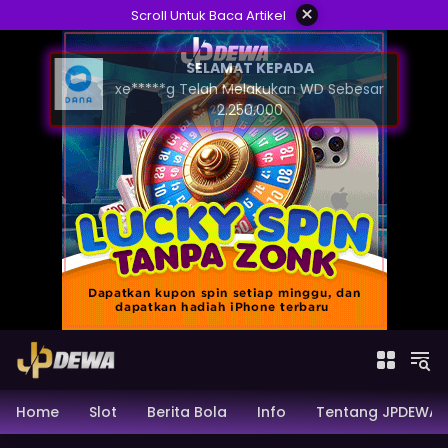
Skip
×
Scroll Untuk Baca Artikel
to
content
SELAMAT KEPADA
xe*****g Telah Melakukan WD Sebesar
2.250.000
Home
Slot
Berita Bola
Info
Tentang JPDEWA