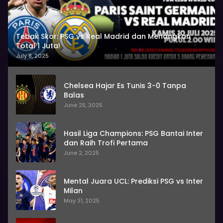
Tebak Skor: PSG vs Real Madrid dan Menangkan
Total 1 Juta!
July 8, 2025
Chelsea Hajar Es Tunis 3-0 Tanpa
Balas
June 25, 2025
Hasil Liga Champions: PSG Bantai Inter
dan Raih Trofi Pertama
June 2, 2025
Mental Juara UCL: Prediksi PSG vs Inter
Milan
May 31, 2025