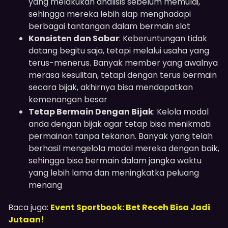
yang melakukan analisis sebelum memulai,
sehingga mereka lebih siap menghadapi
berbagai tantangan dalam bermain slot
Konsisten dan Sabar
: Keberuntungan tidak
datang begitu saja, tetapi melalui usaha yang
terus-menerus. Banyak member yang awalnya
merasa kesulitan, tetapi dengan terus bermain
secara bijak, akhirnya bisa mendapatkan
kemenangan besar
Tetap Bermain Dengan Bijak
: Kelola modal
anda dengan bijak agar tetap bisa menikmati
permainan tanpa tekanan. Banyak yang telah
berhasil mengelola modal mereka dengan baik,
sehingga bisa bermain dalam jangka waktu
yang lebih lama dan meningkatka peluang
menang
Baca juga:
Event Sportbook: Bet Receh Bisa Jadi
Jutaan!