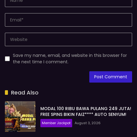
Save my name, email, and website in this browser for
the next time I comment.
Read Also
MODAL 100 RIBU BAWA PULANG 249 JUTA!
FREE SPINS BIKIN FAIZ**** AUTO SENYUM!
Member Jackpot
August 3, 2026