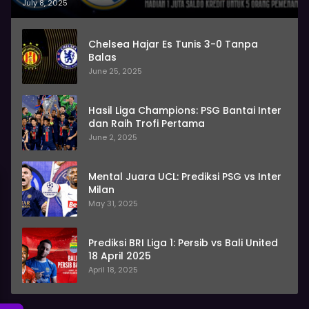
July 8, 2025
Chelsea Hajar Es Tunis 3-0 Tanpa
Balas
June 25, 2025
Hasil Liga Champions: PSG Bantai Inter
dan Raih Trofi Pertama
June 2, 2025
Mental Juara UCL: Prediksi PSG vs Inter
Milan
May 31, 2025
Prediksi BRI Liga 1: Persib vs Bali United
18 April 2025
April 18, 2025