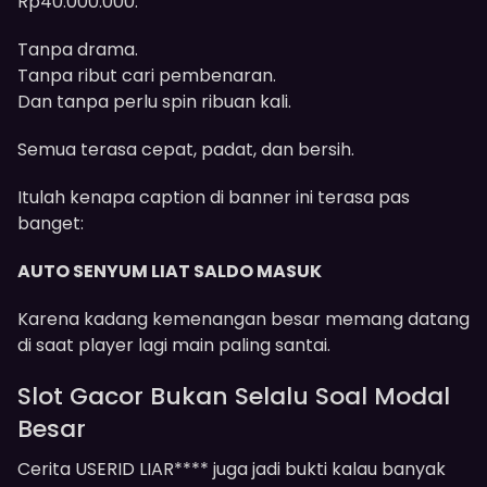
Rp40.000.000.
Tanpa drama.
Tanpa ribut cari pembenaran.
Dan tanpa perlu spin ribuan kali.
Semua terasa cepat, padat, dan bersih.
Itulah kenapa caption di banner ini terasa pas
banget:
AUTO SENYUM LIAT SALDO MASUK
Karena kadang kemenangan besar memang datang
di saat player lagi main paling santai.
Slot Gacor Bukan Selalu Soal Modal
Besar
Cerita USERID LIAR**** juga jadi bukti kalau banyak