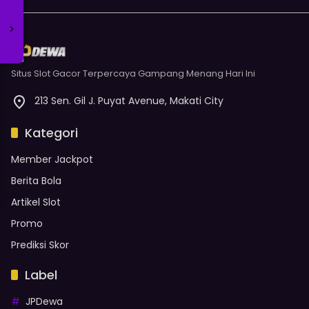
Situs Slot Gacor Terpercaya Gampang Menang Hari Ini
213 Sen. Gil J. Puyat Avenue, Makati City
Kategori
Member Jackpot
Berita Bola
Artikel Slot
Promo
Prediksi Skor
Label
JPDewa