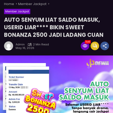
Home
Member Jackpot
Member Jackpot
AUTO SENYUM LIAT SALDO MASUK,
USERID LIAR**** BIKIN SWEET
BONANZA 2500 JADI LADANG CUAN
1145
Admin
2 Min Read
May 16, 2026