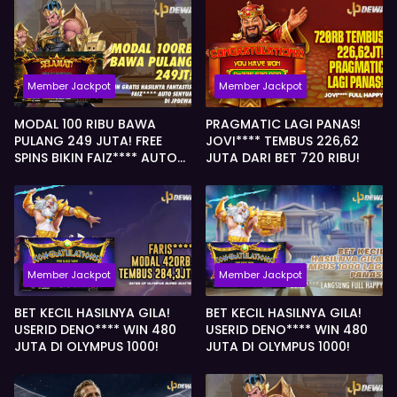
Member Jackpot
Member Jackpot
MODAL 100 RIBU BAWA
PRAGMATIC LAGI PANAS!
PULANG 249 JUTA! FREE
JOVI**** TEMBUS 226,62
SPINS BIKIN FAIZ**** AUTO
JUTA DARI BET 720 RIBU!
SENYUM!
Member Jackpot
Member Jackpot
BET KECIL HASILNYA GILA!
BET KECIL HASILNYA GILA!
USERID DENO**** WIN 480
USERID DENO**** WIN 480
JUTA DI OLYMPUS 1000!
JUTA DI OLYMPUS 1000!