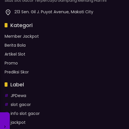
Situs Slot Gacor Terpercaya Gampang Menang Hari Ini
213 Sen. Gil J. Puyat Avenue, Makati City
Kategori
Member Jackpot
Berita Bola
Artikel Slot
Promo
Prediksi Skor
Label
JPDewa
slot gacor
info slot gacor
jackpot