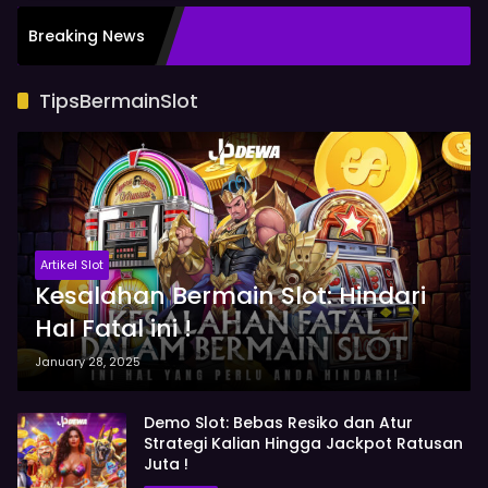
Breaking News
TipsBermainSlot
Artikel Slot
Kesalahan Bermain Slot: Hindari
Hal Fatal ini !
January 28, 2025
Demo Slot: Bebas Resiko dan Atur
Strategi Kalian Hingga Jackpot Ratusan
Juta !