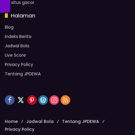
situs gacor
Halaman
Blog
Indeks Berita
Jadwal Bola
Live Score
Privacy Policy
Tentang JPDEWA
Home
Jadwal Bola
Tentang JPDEWA
Privacy Policy