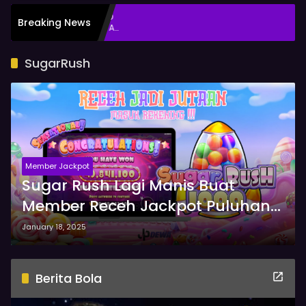
 HASIL MANIS! USERID
Breaking News
NNYA TEPAT, ENDINGNYA
SugarRush
Member Jackpot
Sugar Rush Lagi Manis Buat
Member Receh Jackpot Puluhan
Juta
January 18, 2025
Berita Bola