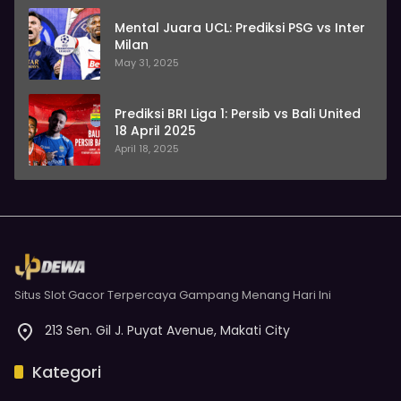
Mental Juara UCL: Prediksi PSG vs Inter
Milan
May 31, 2025
Prediksi BRI Liga 1: Persib vs Bali United
18 April 2025
April 18, 2025
Situs Slot Gacor Terpercaya Gampang Menang Hari Ini
213 Sen. Gil J. Puyat Avenue, Makati City
Kategori