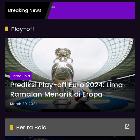
A GILA! USERID DENO****
Breaking News
OLYMPUS 1000!
Play-off
Berita Bola
Prediksi Play-off Euro 2024: Lima
Ramalan Menarik di Eropa
March 20, 2024
Berita Bola