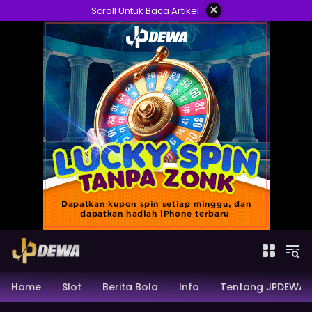
Skip
×
Scroll Untuk Baca Artikel
to
content
Home
Slot
Berita Bola
Info
Tentang JPDEWA