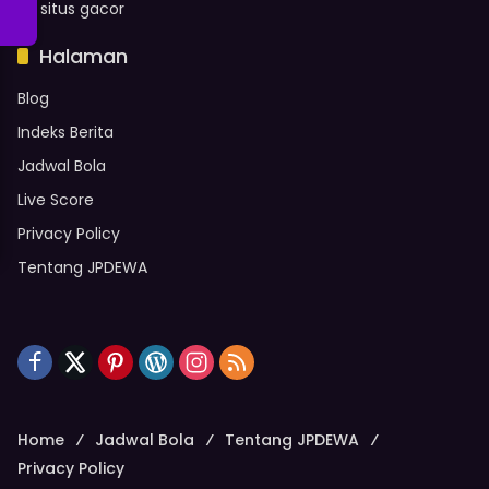
situs gacor
Halaman
Blog
Indeks Berita
Jadwal Bola
Live Score
Privacy Policy
Tentang JPDEWA
Home
Jadwal Bola
Tentang JPDEWA
Privacy Policy