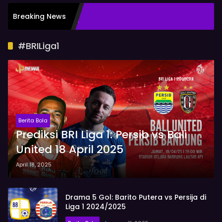
SIL MANIS! USERID
Breaking News
A TEPAT, ENDINGNYA
#BRILiga1
Berita Bola
Prediksi BRI Liga 1: Persib vs Bali
United 18 April 2025
April 18, 2025
Drama 5 Gol: Barito Putera vs Persija di
Liga 1 2024/2025