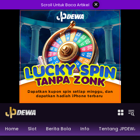
Skip
×
Scroll Untuk Baca Artikel
to
content
Home
Slot
Berita Bola
Info
Tentang JPDEWA