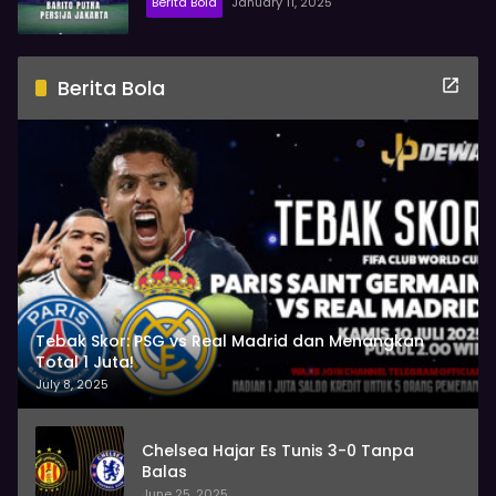
Berita Bola
January 11, 2025
Berita Bola
Tebak Skor: PSG vs Real Madrid dan Menangkan
Total 1 Juta!
July 8, 2025
Chelsea Hajar Es Tunis 3-0 Tanpa
Balas
June 25, 2025