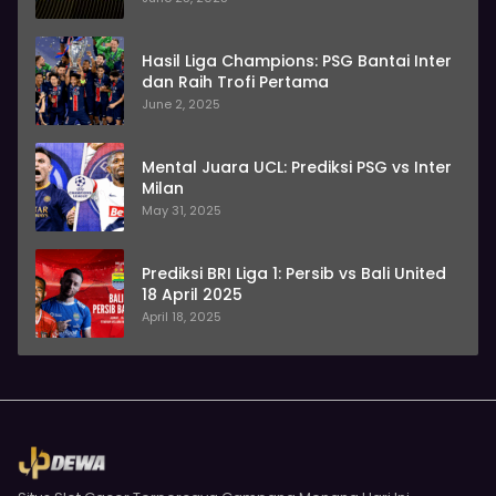
Hasil Liga Champions: PSG Bantai Inter
dan Raih Trofi Pertama
June 2, 2025
Mental Juara UCL: Prediksi PSG vs Inter
Milan
May 31, 2025
Prediksi BRI Liga 1: Persib vs Bali United
18 April 2025
April 18, 2025